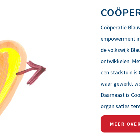
COÖPE
Coöperatie Blauw
empowerment in d
de volkswijk Bla
ontwikkelen. Me
een stadstuin is
waar gewerkt wo
Daarnaast is Co
organisaties ter
MEER OVE