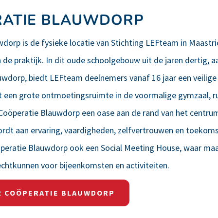
RATIE BLAUWDORP
dorp is de fysieke locatie van Stichting LEFteam in Maastric
e praktijk. In dit oude schoolgebouw uit de jaren dertig, a
uwdorp, biedt LEFteam deelnemers vanaf 16 jaar een veilige 
t een grote ontmoetingsruimte in de voormalige gymzaal, r
 Coöperatie Blauwdorp een oase aan de rand van het centrum
rdt aan ervaring, vaardigheden, zelfvertrouwen en toekoms
öperatie Blauwdorp ook een Social Meeting House, waar maa
echtkunnen voor bijeenkomsten en activiteiten.
R COÖPERATIE BLAUWDORP