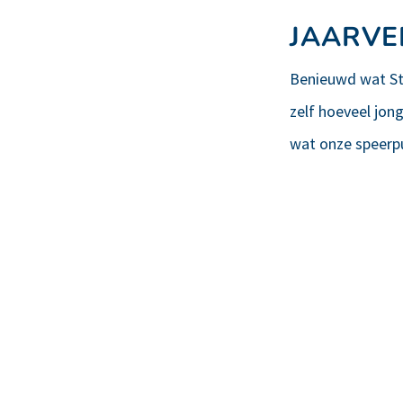
JAARVE
Benieuwd wat Sti
zelf hoeveel jon
wat onze speerpu