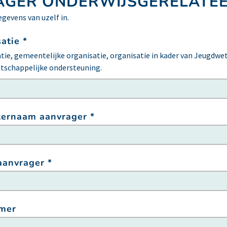
GER ONDERWIJSGERELATE
egevens van uzelf in.
atie *
ie, gemeentelijke organisatie, organisatie in kader van Jeugdwet
tschappelijke ondersteuning.
ternaam aanvrager *
aanvrager *
mer