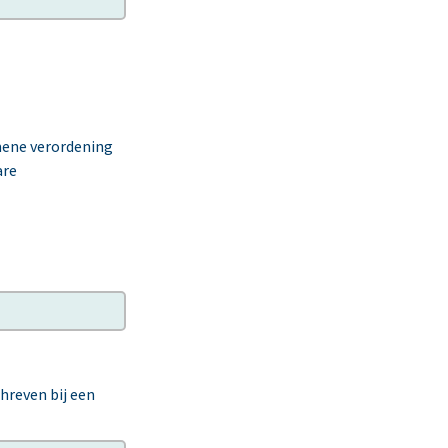
emene verordening
are
hreven bij een