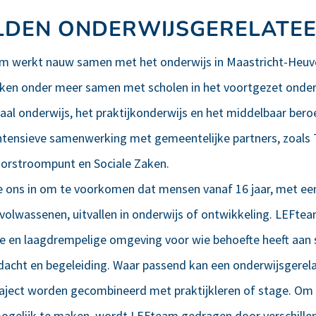
DEN ONDERWIJSGERELATE
am werkt nauw samen met het onderwijs in Maastricht-Heuve
ken onder meer samen met scholen in het voortgezet onderw
aal onderwijs, het praktijkonderwijs en het middelbaar bero
intensieve samenwerking met gemeentelijke partners, zoals
Doorstroompunt en Sociale Zaken.
 ons in om te voorkomen dat mensen vanaf 16 jaar, met een
volwassenen, uitvallen in onderwijs of ontwikkeling. LEFtea
che en laagdrempelige omgeving voor wie behoefte heeft aan 
dacht en begeleiding. Waar passend kan een onderwijsgerel
ect worden gecombineerd met praktijkleren of stage. Om
ogelijk te maken, wordt LEFteam gedragen door verschillen