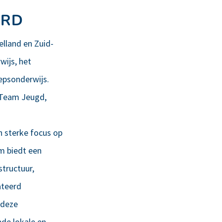
ERD
lland en Zuid-
ijs, het
epsonderwijs.
 Team Jeugd,
 sterke focus op
m biedt een
structuur,
ateerd
 deze
de lokale en