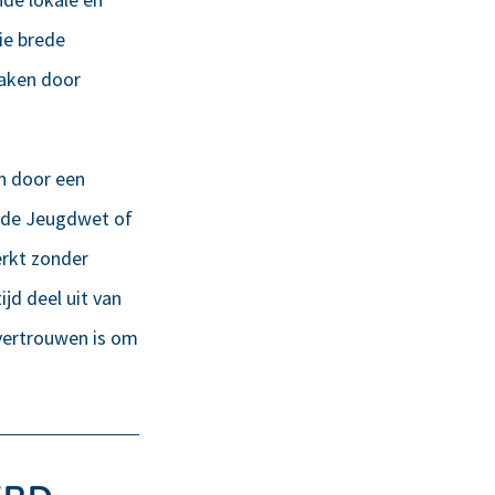
ie brede
raken door
n door een
n de Jeugdwet of
erkt zonder
jd deel uit van
 vertrouwen is om