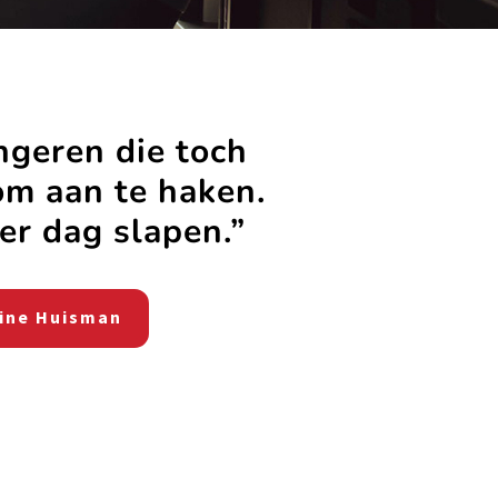
ngeren die toch
om aan te haken.
er dag slapen.”
line Huisman