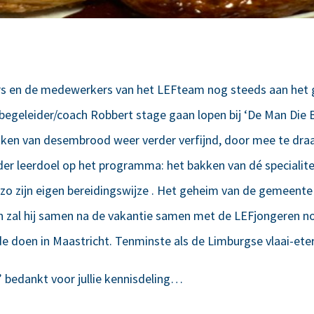
ers en de medewerkers van het LEFteam nog steeds aan het 
s begeleider/coach Robbert stage gaan lopen bij ‘De Man Die B
kken van desembrood weer verder verfijnd, door mee te draaie
er leerdoel op het programma: het bakken van dé specialite
 zo zijn eigen bereidingswijze . Het geheim van de gemeent
n zal hij samen na de vakantie samen met de LEFjongeren n
ede doen in Maastricht. Tenminste als de Limburgse vlaai-eter
’ bedankt voor jullie kennisdeling…