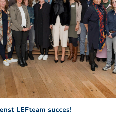
enst LEFteam succes!