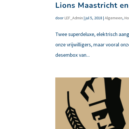
Lions Maastricht en
door
LEF_Admin
|
jul 5, 2018
|
Algemeen
,
Ho
Twee superdeluxe, elektrisch aange
onze vrijwilligers, maar vooral on
desembox van...